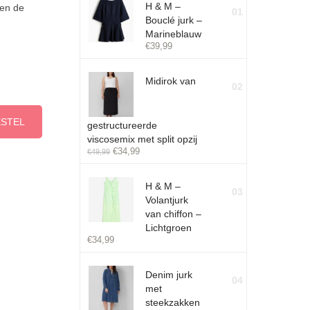
H & M –
ven de
01
Bouclé jurk –
Marineblauw
€
39,99
Midirok van
02
ESTEL
gestructureerde
viscosemix met split opzij
€
34,99
€
49,99
H & M –
03
Volantjurk
van chiffon –
Lichtgroen
€
34,99
Denim jurk
04
met
steekzakken