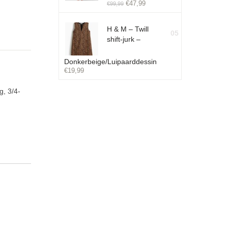
€
47,99
€
99,99
H & M – Twill
05
shift-jurk –
Donkerbeige/Luipaarddessin
€
19,99
, 3/4-