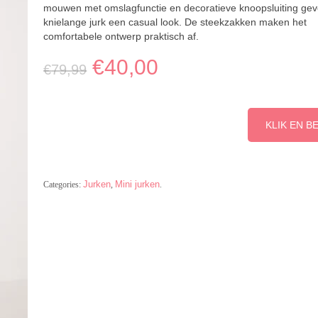
mouwen met omslagfunctie en decoratieve knoopsluiting ge
knielange jurk een casual look. De steekzakken maken het
comfortabele ontwerp praktisch af.
€
40,00
€
79,99
KLIK EN B
Jurken
Mini jurken
Categories:
,
.